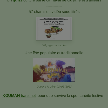
Un
quizz
culture
sur le carnaval de Guyane et d'ailleurs
-------------
57 chants en vidéo sous-titrés
149 pages musicales
Une fête populaire et traditionnelle
Guyane la 1ère 02/02/2023
KOUMAN
transmet
pour que survive la spontanéité festive