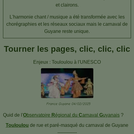
et clairons.
L'harmonie chant / musique a été transformée avec les
chorégraphies et les réseaux sociaux
m
ais
le carnaval de
Guyane reste unique.
Tourner les pages, clic, clic, clic
Enjeux : Touloulou à l'UNESCO
France Guyane 04/02/2025
Quid de l'
O
bservatoire
R
égional du
C
arnaval
G
uyanais
?
Touloulou
de rue et paré-masqué du carnaval de Guyane
-------------