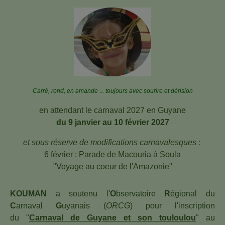
Carré, rond, en amande
... toujours avec sourire
et dérision
en attendant le carnaval 2027 en Guyane
du 9 janvier au 10 février 2027
et sous réserve de modifications carnavalesques :
6 février : Parade de Macouria à Soula
"Voyage au coeur de l'Amazonie"
KOUMAN
a soutenu l'
O
bservatoire
R
égional du
C
arnaval
G
uyanais (
ORCG
) pour l'inscription
du "
Carnaval de Guyane et son touloulou
" au