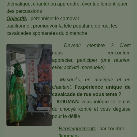
thématique,
chanter
ou apprendre,
éventuellement jouer
des percussions
Objectifs
:
pérenniser le carnaval
traditionnel,
promouvoir la fête populaire de rue, les
cavalcades spontanées du dimanche
Devenir membre ?
C'est
nous rencontrer,
apprécier, participer
(une réunion
et/ou activité mensuelle)
Masqués, en musique et en
chantant,
l'expérience unique
de
cavalcade de rue vous tente ?
KOUMAN
vous intègre le temps
du chodyè kontré et vous déguise
pour le défilé
Renseignements
:
par courriel
(
kouman-