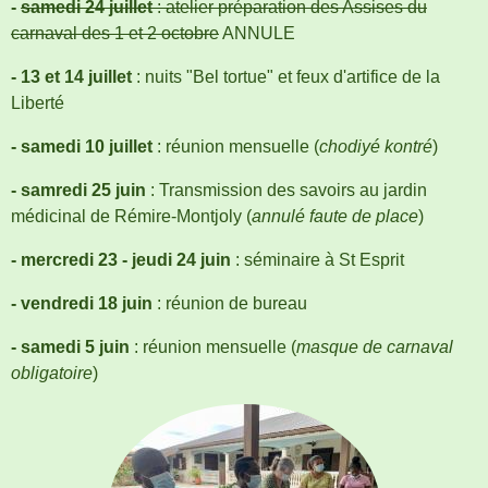
-
samedi 24 juillet
: atelier préparation des Assises du
carnaval des 1 et 2 octobre
ANNULE
- 13 et 14 juillet
: nuits "Bel tortue" et feux d'artifice de la
Liberté
- samedi 10 juillet
: réunion mensuelle (
chodiyé kontré
)
- samredi 25 juin
: Transmission des savoirs au jardin
médicinal de Rémire-Montjoly (
annulé faute de place
)
- mercredi 23 - jeudi 24 juin
: séminaire à St Esprit
- vendredi 18 juin
: réunion de bureau
- samedi 5 juin
: réunion mensuelle (
masque de carnaval
obligatoire
)